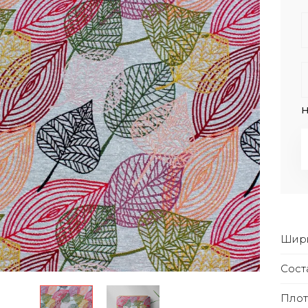
Н
Шири
Сост
Плот