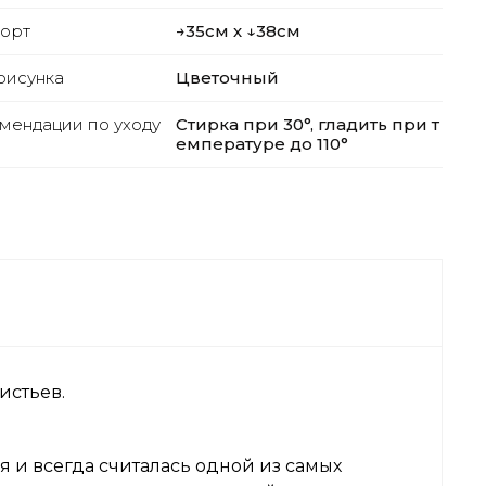
орт
→35см х ↓38см
рисунка
Цветочный
мендации по уходу
Стирка при 30°, гладить при т
емпературе до 110°
истьев.
я и всегда считалась одной из самых