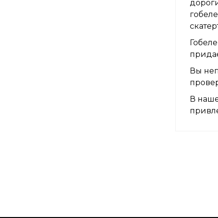
дороги
гобеле
скатер
Гобеле
придае
Вы неп
прове
В наше
привле