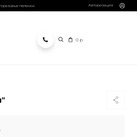
Авторизация
горазовые пеленки.
0
р.
н"
0