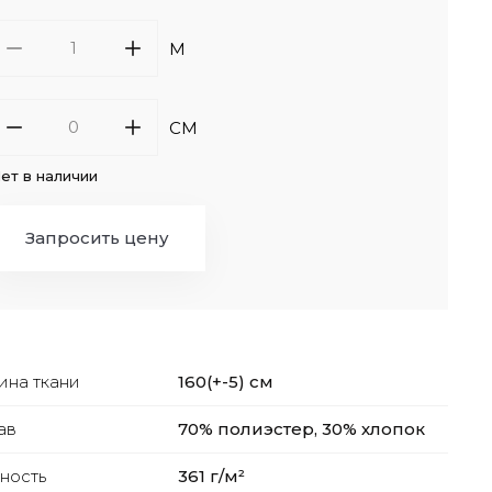
M
СМ
ет в наличии
Запросить цену
на ткани
160(+-5) см
ав
70% полиэстер, 30% хлопок
ность
361 г/м²