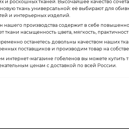
х и роскошных тканей. Высочайшее качество сочета
новую ткань универсальной: её выбирают для обив
тей и интерьерных изделий.
н нашего производства содержит в себе повышенно
т ткани насыщенность цвета, мягкость, практичност
ременно останетесь довольны качеством наших ткан
ренных поставщиков и производим товар на собст
м интернет-магазине гобеленов вы можете купить т
кательным ценам с доставкой по всей России.