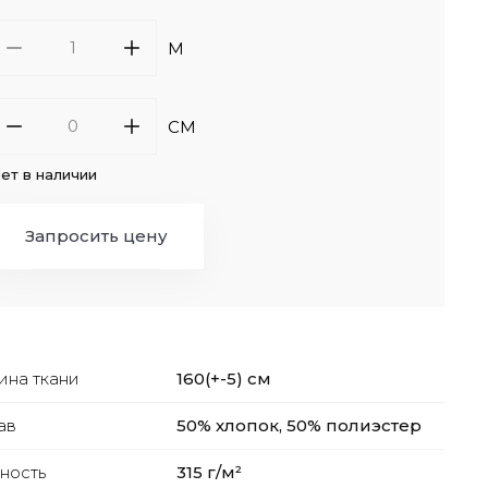
M
СМ
ет в наличии
Запросить цену
на ткани
160(+-5) см
ав
50% хлопок, 50% полиэстер
ность
315 г/м²