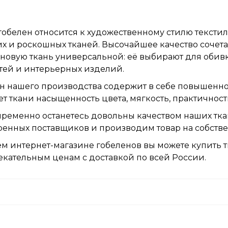
гобелен относится к художественному стилю текстил
х и роскошных тканей. Высочайшее качество сочета
новую ткань универсальной: её выбирают для обив
тей и интерьерных изделий.
н нашего производства содержит в себе повышенно
т ткани насыщенность цвета, мягкость, практичност
ременно останетесь довольны качеством наших ткан
ренных поставщиков и производим товар на собст
м интернет-магазине гобеленов вы можете купить т
кательным ценам с доставкой по всей России.