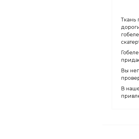
Ткань 
дороги
гобеле
скатер
Гобеле
придае
Вы неп
прове
В наше
привле