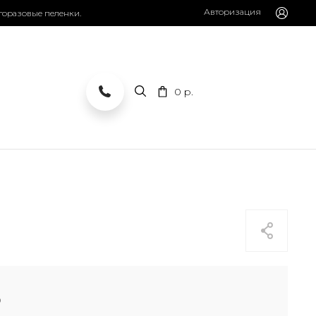
Авторизация
горазовые пеленки.
0
р.
"
0