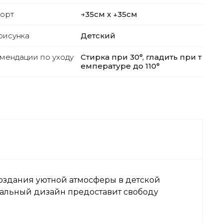
орт
→35см х ↓35см
рисунка
Детский
мендации по уходу
Стирка при 30°, гладить при т
емпературе до 110°
создания уютной атмосферы в детской
сальный дизайн предоставит свободу