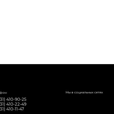
Мы в социальных сетях
фон:
31) 410-90-25
31) 410-22-49
31) 410-11-47