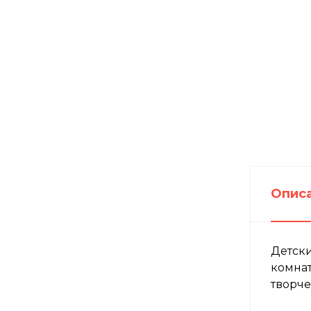
Опис
Детски
комнат
творче