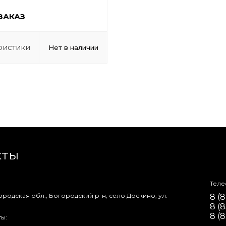
ЗАКАЗ
ристики
Нет в наличии
кты
Теле
городская обл., Богородский р-н, село Доскино, ул.
8 (8
8 (8
8 (8
ы: