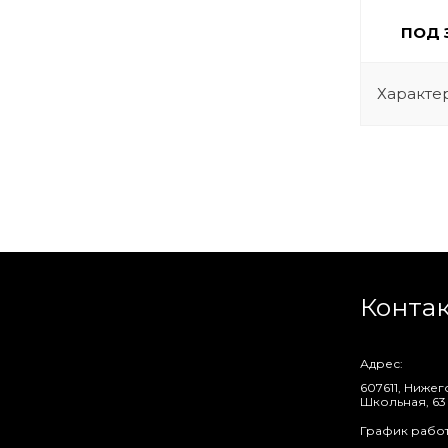
⠀ПОД 
Характе
Конта
Адрес:
607611, Ниже
Школьная, 63
График работ