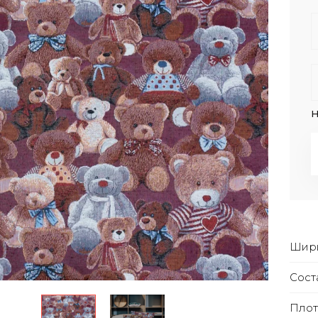
Н
Шири
Сост
Плот